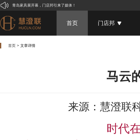
青岛家具展开幕，门店邦引来了媒体！
一位家具店主的自白
首页
门店邦
喜贺家具企业研讨会暨“门店邦”产品发布会圆满成功
3月家具展谢幕，这些事实你可能还不知道
“雄安新区”带给家居人的启示
首页
文章详情
长实家具全国经销商培训会，合作伙伴“门店邦”压轴助力！
马云的无人超市要革谁的命？
马云
门店邦亮相ebay顺德家居企业对接交流会
卖家具，客户为什么总说再考虑考虑！
第38届国际名家具展，“门店邦”火热绽放
来源：慧澄联
禅意·木质·新中式
0设计基础，他们的作品竟秒杀资深设计师！
时代
【慧澄联】当南宋邂逅现代，极简新中式漾出人间天堂