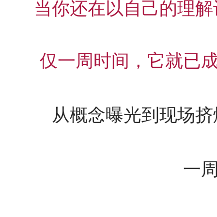
【集优居品】未来，将有80%的家居订单要靠整体配套
当你还在以自己的理解
集优居品部分产品图册
实体店越来越难做，都是互联网惹的祸？
深度 | 实体店即将崛起的20个信号
仅一周时间，它就已
家居跨界联合整体解决方案系统，让工厂生意做的更好
喜报：门店邦正式进驻台湾！
“华意空间”携手“门店邦”：家居行业如何运营才能赚钱？
从概念曝光到现场挤
25款最具禅意的新中式软装设计
先拍照or先吃饭？盘点全球奇葩餐厅设计！
门店橱窗设计，看看LV、爱马仕、普拉达
一
武汉国际家具展：转一圈就离开？这样做让客户主动留下来！
门店邦6月份活动预告