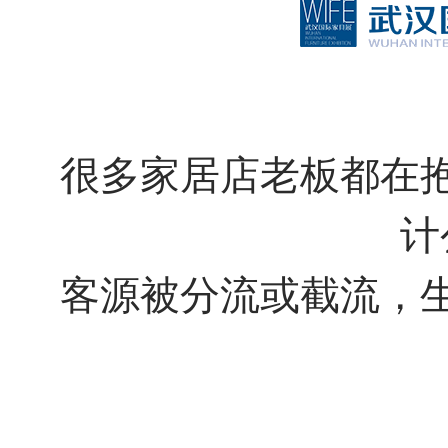
门店邦亮相ebay顺德家居企业对接交流会
卖家具，客户为什么总说再考虑考虑！
第38届国际名家具展，“门店邦”火热绽放
禅意·木质·新中式
0设计基础，他们的作品竟秒杀资深设计师！
很多家居店老板都在
【慧澄联】当南宋邂逅现代，极简新中式漾出人间天堂
【集优居品】未来，将有80%的家居订单要靠整体配套
计
集优居品部分产品图册
客源被分流或截流，
实体店越来越难做，都是互联网惹的祸？
深度 | 实体店即将崛起的20个信号
家居跨界联合整体解决方案系统，让工厂生意做的更好
喜报：门店邦正式进驻台湾！