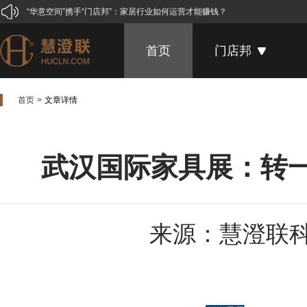
“华意空间”携手“门店邦”：家居行业如何运营才能赚钱？
25款最具禅意的新中式软装设计
首页
门店邦
先拍照or先吃饭？盘点全球奇葩餐厅设计！
门店橱窗设计，看看LV、爱马仕、普拉达
首页
文章详情
武汉国际家具展：转一圈就离开？这样做让客户主动留下来！
门店邦6月份活动预告
青岛家具展开幕，门店邦引来了媒体！
武汉国际家具展：转
一位家具店主的自白
喜贺家具企业研讨会暨“门店邦”产品发布会圆满成功
3月家具展谢幕，这些事实你可能还不知道
来源：慧澄联
“雄安新区”带给家居人的启示
长实家具全国经销商培训会，合作伙伴“门店邦”压轴助力！
马云的无人超市要革谁的命？