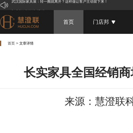
门店邦6月份活动预告
青岛家具展开幕，门店邦引来了媒体！
首页
门店邦
一位家具店主的自白
喜贺家具企业研讨会暨“门店邦”产品发布会圆满成功
首页
文章详情
3月家具展谢幕，这些事实你可能还不知道
“雄安新区”带给家居人的启示
长实家具全国经销商培训会，合作伙伴“门店邦”压轴助力！
长实家具全国经销商
马云的无人超市要革谁的命？
门店邦亮相ebay顺德家居企业对接交流会
卖家具，客户为什么总说再考虑考虑！
来源：慧澄联
第38届国际名家具展，“门店邦”火热绽放
禅意·木质·新中式
0设计基础，他们的作品竟秒杀资深设计师！