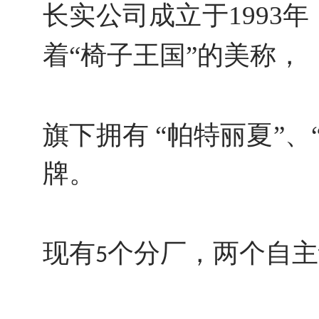
长实公司成立于1993
【慧澄联】当南宋邂逅现代，极简新中式漾出人间天堂
【集优居品】未来，将有80%的家居订单要靠整体配套
着“椅子王国”的美称，
集优居品部分产品图册
实体店越来越难做，都是互联网惹的祸？
深度 | 实体店即将崛起的20个信号
旗下拥有 “帕特丽夏”、
家居跨界联合整体解决方案系统，让工厂生意做的更好
喜报：门店邦正式进驻台湾！
牌。
“华意空间”携手“门店邦”：家居行业如何运营才能赚钱？
25款最具禅意的新中式软装设计
先拍照or先吃饭？盘点全球奇葩餐厅设计！
现有
个分厂，两个自主
5
门店橱窗设计，看看LV、爱马仕、普拉达
武汉国际家具展：转一圈就离开？这样做让客户主动留下来！