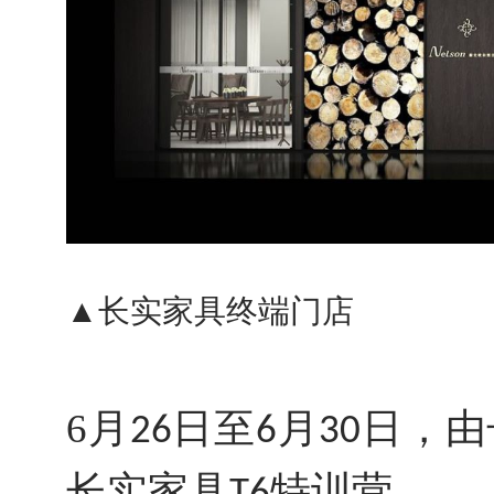
▲长实家具终端门店
6月
日至
月
日，由
26
6
30
长实家具
特训营